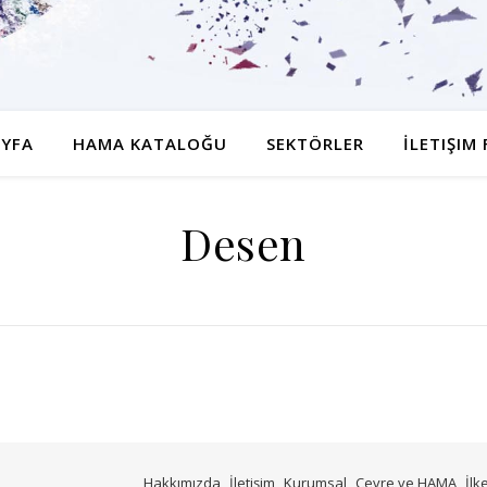
YFA
HAMA KATALOĞU
SEKTÖRLER
İLETIŞIM
Desen
Hakkımızda
İletişim
Kurumsal
Çevre ve HAMA
İlk