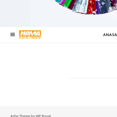
ANASA
Ashe Theme by
WP Royal
.