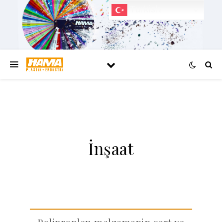
Turkish
İnşaat